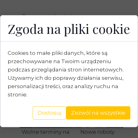
Przeczytaj również:
Zgoda na pliki cookie
Cookies to małe pliki danych, które są
Sprzedaż ratalna z
Zimowy serwis
przechowywane na Twoim urządzeniu
ALIOR Bank
robotów
podczas przeglądania stron internetowych.
koszących oraz
Używamy ich do poprawy działania serwisu,
instalacji
personalizacji treści, oraz analizy ruchu na
nawadniania
stronie.
Dostosuj
Zezwól na wszystkie
Wolne terminy na
Nowe roboty