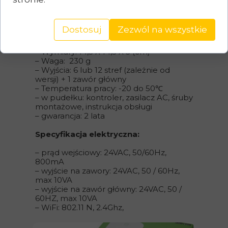
Dostosuj
Zezwól na wszystkie
Specyfikacja urządzenia:
– Wymiary: 14,5 X 14,5 X 3 (cm)
– Waga: 230 g
– Wyjścia: 6 lub 12 stref (zależnie od
wersji) + 1 zawór główny
– Temperatura pracy: -20 do 50℃
– w pudełku: kontroler, zasilacz AC, śruby
montażowe, instrukcja obsługi
– gwarancja: 2 lata
Specyfikacja elektryczna:
– prąd wejściowy: 24VAC, 50/60Hz,
800mA
– wyjście na zawory: 24VAC, 50 / 60Hz,
max 10VA
– wyjście na zawór główny: 24VAC, 50 /
60HZ, max 10VA
– WiFi: 802.11 N, 2.4Ghz,