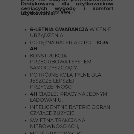
Dedykowany dla użytkowników
ceniących wygodę i komfort
CENA (PLN):
22 999,-
użytkowania.
6-LETNIA GWARANCJA
W CENIE
URZĄDZENIA
POTĘŻNA BATERIA O POJ.
10,35
AH
KONSTRUKCJA
PRZEGUBOWA I SYSTEM
SAMOCZYSZCZĄCY,
POTRÓJNE KOŁA TYLNE DLA
JESZCZE LEPSZEJ
PRZYCZEPNOŚCI
4H
CIĄGŁEJ PRACY NA JEDNYM
ŁADOWANIU,
INTELIGENTNE BATERIE OGRANI
CZAJĄCE ZUŻYCIE
ŚWIETNA TRAKCJA NA
NIERÓWNOŚCIACH,
MOŻE PRACOWAĆ W