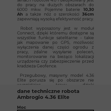
seriach robotów 4.0 i dedykowany jest
do pracy na dużych obszarach do
6000 mkw. Pojemne baterie
10,30
Ah
a także nóż o szerokości
36cm
zapewniają wysoką efektywność pracy.
Robot wyposażony jest w moduł
Connect, dzięki któremu dostępne są
wszystkie funkcje satelitarne - takie
jak mapowanie po GPS, możliwość
wyłączenia danej części ogrodu z
pracy, zdalne wysyłanie poleceń,
monitorowanie na bieżąco lokalizacji
urządzenia czy zabezpieczenie przed
kradzieża Geofence.
Przegubowy, masywny model 4.36
Elite porusza się po obszarze nie
wygniatając trawy, dzięki
zastosowaniu potrójnych,
dane techniczne robota
gumowych kół tylnych, które
Ambrogio 4.36 Elite
rozkładają ciężar urządzenia na
większej powierzchni.
Moc