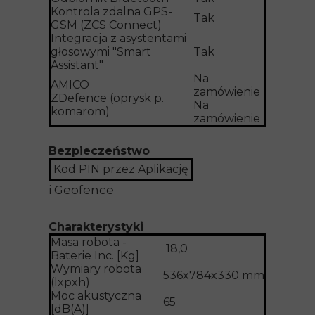
Kontrola zdalna GPS-
Tak
GSM (ZCS Connect)
Integracja z asystentami
głosowymi "Smart
Tak
Assistant"
Na
AMICO
zamówienie
ZDefence (oprysk p.
Na
komarom)
zamówienie
Bezpieczeństwo
Kod PIN przez Aplikację
i Geofence
Charakterystyki
Masa robota -
18,0
Baterie Inc. [Kg]
Wymiary robota
536x784x330 mm
(lxpxh)
Moc akustyczna
65
[dB(A)]