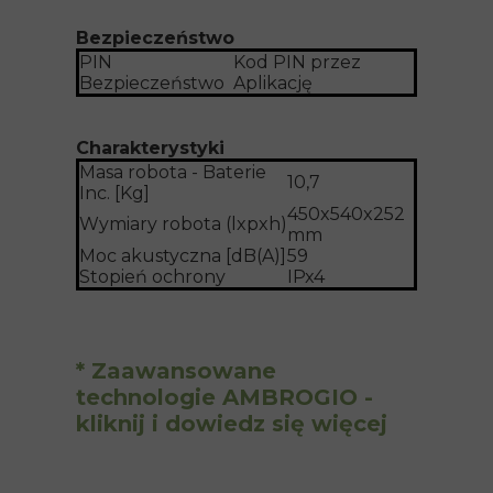
Bezpieczeństwo
PIN
Kod PIN przez
Bezpieczeństwo
Aplikację
Charakterystyki
Masa robota - Baterie
10,7
Inc. [Kg]
450x540x252
Wymiary robota (lxpxh)
mm
Moc akustyczna [dB(A)]
59
Stopień ochrony
IPx4
* Zaawansowane
technologie AMBROGIO -
kliknij i dowiedz się więcej