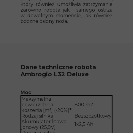
który również umożliwia zatrzymanie
zarówno robota jak i samego ostrza
w dowolnym momencie, jak również
boczne osłony noża.
Dane techniczne robota
Ambrogio L32 Deluxe
Moc
Maksymalna
powierzchnia
800 m2
koszenia [m²] (-20%)*
Rodzaj silnika
Bezszczotkowy
Akumulator litowo-
1x2,5 Ah
jonowy (25,9V)
Dopuszczalne