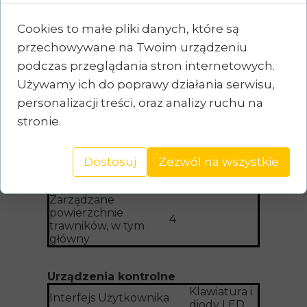
System koszenia
Czteroramienna
Typ noża
Cookies to małe pliki danych, które są
gwiazda
Szerokość koszenia
przechowywane na Twoim urządzeniu
18
[cm]
podczas przeglądania stron internetowych.
Wysokość koszenia
25-70
(min-max) [mm]
Używamy ich do poprawy działania serwisu,
Metoda koszenia
Tak
personalizacji treści, oraz analizy ruchu na
Spirala
stronie.
Metoda koszenia
Nie
“SDM”
Metoda koszenia “+
Nie
Infinity”
Dostosuj
Zezwól na wszystkie
Eco Mode
Tak
Czujnik deszczu
Tak
Zarządzane
powierzchnie
4
trawników, w tym
główny
Urządzenia kontrolne
Klawiatura i
Interfejs Użytkownika
diody LED