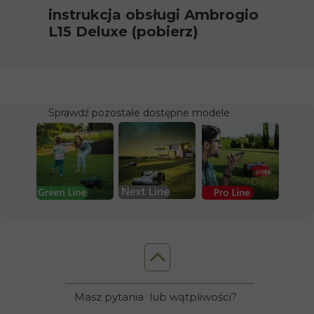
instrukcja obsługi Ambrogio
L15 Deluxe (pobierz)
instrukcja obsługi Ambrogio
TWENTY Elite (pobierz)
Sprawdź pozostałe dostępne modele
Masz pytania
lub wątpliwości?