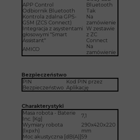
APP Control
Bluetooth
Odbiornik Bluetooth
Tak
Kontrola zdalna GPS-
Na
GSM (ZCS Connect)
zamówienie
Integracja z asystentami
W zestawie
głosowymi "Smart
z ZC
Assistant"
Connect
Na
AMICO
zamówienie
Bezpieczeństwo
PIN
Kod PIN przez
Bezpieczeństwo
Aplikację
Charakterystyki
Masa robota - Baterie
7,1
Inc. [Kg]
Wymiary robota
290x420x220
(lxpxh)
mm
Moc akustyczna [dB(A)]
59